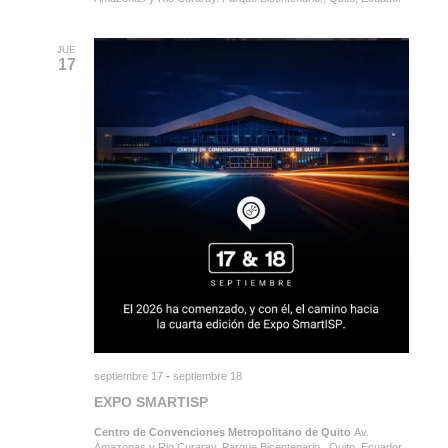
JUE
17
septiembre 17
-
septiembre 18
EXPO SMARTISP
Centro de Convenciones Metropolitano de Quito
Av.
Amazonas y Rio Curaray. Parque Bicentenario., Quito, Ecuador