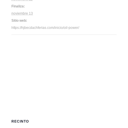
Finaliza:
noviembre 13
Sitio web:
https://hjbecdachferias.com/inicio/oil-power/
RECINTO