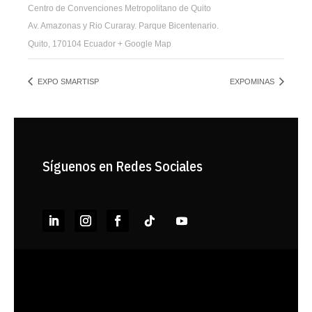
Centro de Convenciones Metropolitano de Quito
Av. Amazonas y Rio Curaray. Parque Bicentenario.
Quito
,
170104
Ecuador
+ Google Map
EXPO SMARTISP
EXPOMINAS
Síguenos en Redes Sociales