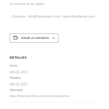
la minería en la región.
· Contacto: info@hjbecdach.com / hjbecdachferias.com
Añadir al calendario
DETALLES
Inicio:
julio 14, 2027
Finaliza:
julio 16, 2027
Sitio web:
https://hjbecdachferias.com/inicio/expominas/