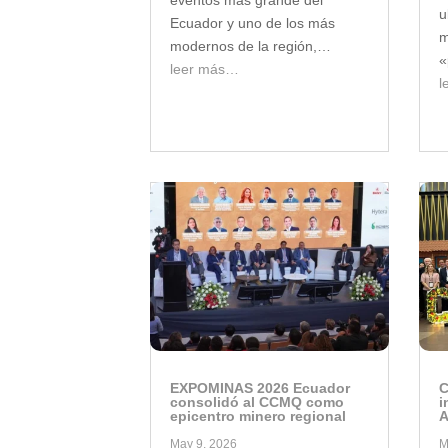
u
Ecuador y uno de los más
m
modernos de la región,…
«
leer más…
l
EXPOMINAS 2026 Ecuador
C
consolidó al CCMQ como
i
epicentro minero regional
A
May 9, 2026
M