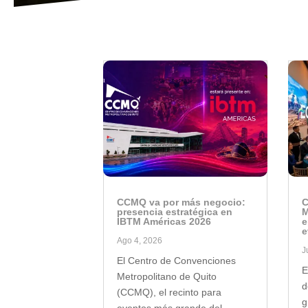
CCMQ va por más negocio:
C
presencia estratégica en
M
IBTM Américas 2026
e
e
Ago 4, 2026
J
El Centro de Convenciones
E
Metropolitano de Quito
d
(CCMQ), el recinto para
g
eventos más grande del