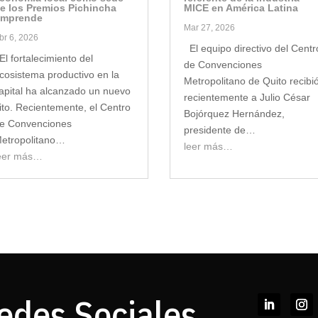
e los Premios Pichincha
MICE en América Latina
mprende
Mar 27, 2026
br 6, 2026
El equipo directivo del Centr
l fortalecimiento del
de Convenciones
cosistema productivo en la
Metropolitano de Quito recibi
apital ha alcanzado un nuevo
recientemente a Julio César
ito. Recientemente, el Centro
Bojórquez Hernández,
e Convenciones
presidente de…
etropolitano…
leer más…
eer más…
edes Sociales