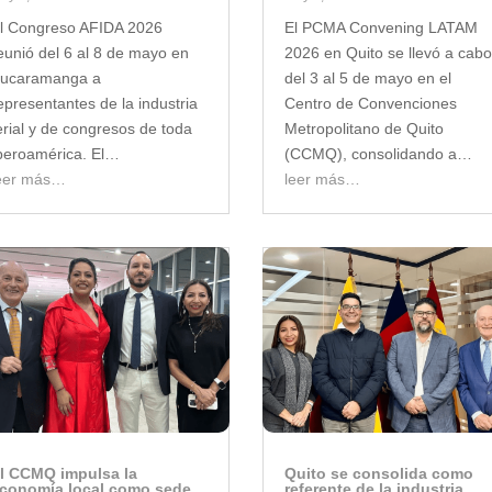
l Congreso AFIDA 2026
El PCMA Convening LATAM
eunió del 6 al 8 de mayo en
2026 en Quito se llevó a cabo
ucaramanga a
del 3 al 5 de mayo en el
epresentantes de la industria
Centro de Convenciones
erial y de congresos de toda
Metropolitano de Quito
beroamérica. El…
(CCMQ), consolidando a…
eer más…
leer más…
l CCMQ impulsa la
Quito se consolida como
conomía local como sede
referente de la industria