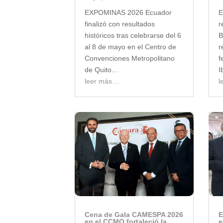
EXPOMINAS 2026 Ecuador
E
finalizó con resultados
r
históricos tras celebrarse del 6
B
al 8 de mayo en el Centro de
r
Convenciones Metropolitano
f
de Quito…
I
leer más…
l
Cena de Gala CAMESPA 2026
E
en el CCMQ fortaleció la
e