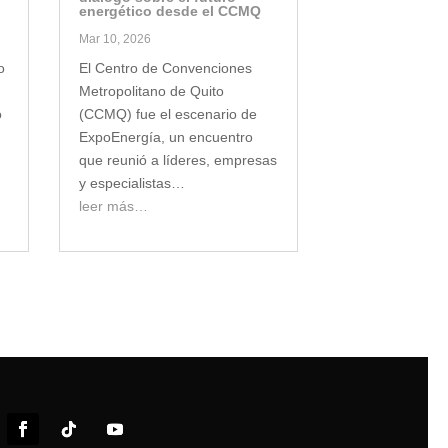
energético desde el CCMQ
Mar 10, 2026
o
El Centro de Convenciones
Metropolitano de Quito
ó
(CCMQ) fue el escenario de
ExpoEnergía, un encuentro
que reunió a líderes, empresas
y especialistas…
leer más…