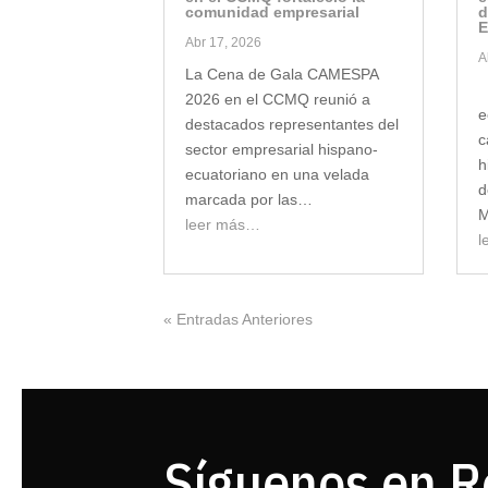
comunidad empresarial
d
E
Abr 17, 2026
A
La Cena de Gala CAMESPA
E
2026 en el CCMQ reunió a
e
destacados representantes del
c
sector empresarial hispano-
h
ecuatoriano en una velada
d
marcada por las…
M
leer más…
l
« Entradas Anteriores
Síguenos en R