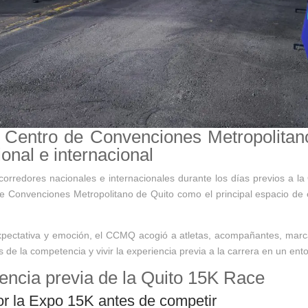
l Centro de Convenciones Metropolitan
onal e internacional
corredores nacionales e internacionales durante los días previos a l
e Convenciones Metropolitano de Quito como el principal espacio de e
xpectativa y emoción, el CCMQ acogió a atletas, acompañantes, marca
es de la competencia y vivir la experiencia previa a la carrera en un e
encia previa de la Quito 15K Race
or la Expo 15K antes de competir