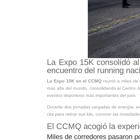
La Expo 15K consolidó a
encuentro del running naci
La Expo 15K en el CCMQ
reunió a miles de 
más alta del mundo, consolidando al Centro d
eventos deportivos más importantes del país.
Durante dos jornadas cargadas de energía, e
cita para retirar sus kits, conocer las novedad
El CCMQ acogió la experi
Miles de corredores pasaron p