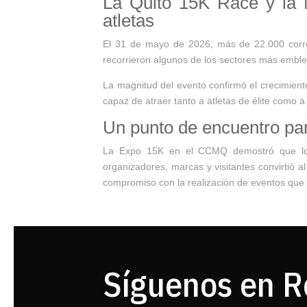
La Quito 15K Race y la 
atletas
El 31 de mayo de 2026, más de 22.000 corre
recorrieron algunos de los sectores más emblem
La magnitud del evento confirmó el crecimient
capaz de atraer tanto a atletas de élite como a
Un punto de encuentro pa
La Expo 15K en el CCMQ demostró que los 
organizadores, marcas y visitantes convirtió 
compromiso con la realización de eventos que g
Síguenos en R