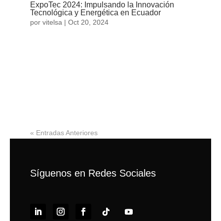
ExpoTec 2024: Impulsando la Innovación
Tecnológica y Energética en Ecuador
por
vitelsa
|
Oct 20, 2024
Del 17 al 19 de octubre de 2024, el Centro de
Convenciones Metropolitano de Quito fue el
escenario de ExpoTec 2024, la feria de tecnología,
innovación e ingeniería más importante de
Ecuador. El evento, organizado por el Colegio de
Ingenieros Eléctricos y Electrónicos...
« Entradas Anteriores
Síguenos en Redes Sociales