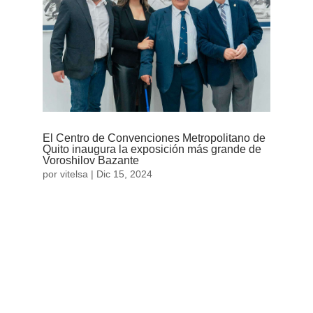
El Centro de Convenciones Metropolitano de
Quito inaugura la exposición más grande de
Voroshilov Bazante
por
vitelsa
|
Dic 15, 2024
Con una velada inolvidable, el Centro de
Convenciones Metropolitano de Quito (CCMQ)
abrió sus puertas el pasado martes 26 de
noviembre para dar inicio a la exposición más
grande realizada en honor al reconocido artista
ecuatoriano Voroshilov Bazante. Esta imponente...