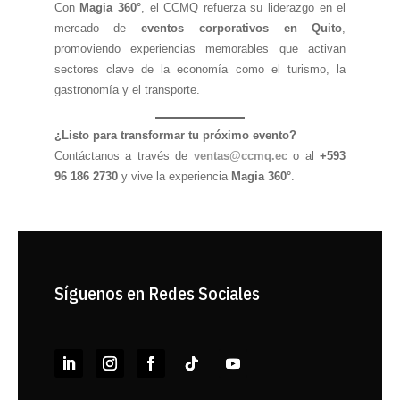
Con
Magia 360°
, el CCMQ refuerza su liderazgo en el
mercado de
eventos corporativos en Quito
,
promoviendo experiencias memorables que activan
sectores clave de la economía como el turismo, la
gastronomía y el transporte.
¿Listo para transformar tu próximo evento?
Contáctanos a través de
ventas@ccmq.ec
o al
+593
96 186 2730
y vive la experiencia
Magia 360°
.
Síguenos en Redes Sociales